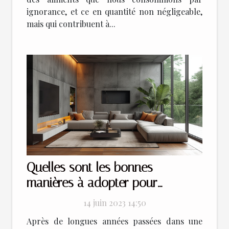
ignorance, et ce en quantité non négligeable,
mais qui contribuent à...
Quelles sont les bonnes
manières à adopter pour
améliorer son design d’intérieur
14 juin 2023 14:50
?
Après de longues années passées dans une