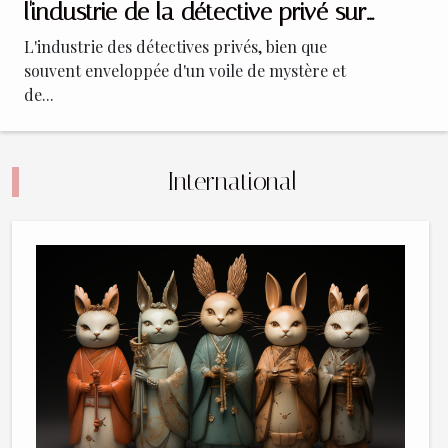
l'industrie de la détective privé sur
le marché local à Lyon
L'industrie des détectives privés, bien que
souvent enveloppée d'un voile de mystère et
de...
International