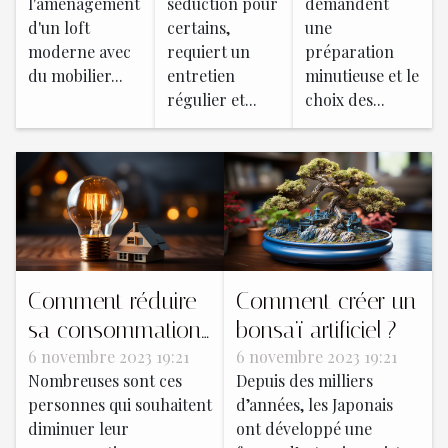
l'aménagement
séduction pour
demandent
besoins
d'un loft
certains,
une
moderne avec
requiert un
préparation
du mobilier...
entretien
minutieuse et le
régulier et...
choix des...
Comment réduire
Comment créer un
sa consommation
bonsaï artificiel ?
d’électricité ?
6 novembre 2023 19:21
6 novembre 2023 19:21
Nombreuses sont ces
Depuis des milliers
personnes qui souhaitent
d’années, les Japonais
diminuer leur
ont développé une