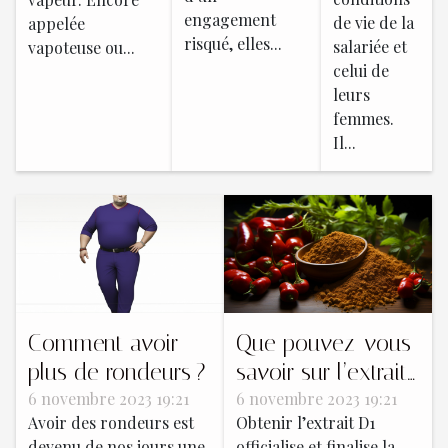
engagement
de vie de la
appelée
risqué, elles...
salariée et
vapoteuse ou...
celui de
leurs
femmes.
Il...
Comment avoir
Que pouvez-vous
plus de rondeurs ?
savoir sur l’extrait
6 novembre 2023 19:21
D1 ?
6 novembre 2023 19:21
Avoir des rondeurs est
Obtenir l’extrait D1
devenu de nos jours une
officialise et finalise la