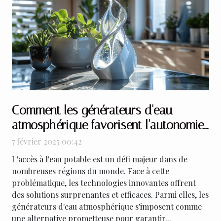
Comment les générateurs d'eau
atmosphérique favorisent l'autonomie
en eau
7 février 2025 00:42
L'accès à l'eau potable est un défi majeur dans de
nombreuses régions du monde. Face à cette
problématique, les technologies innovantes offrent
des solutions surprenantes et efficaces. Parmi elles, les
générateurs d'eau atmosphérique s'imposent comme
une alternative prometteuse pour garantir...