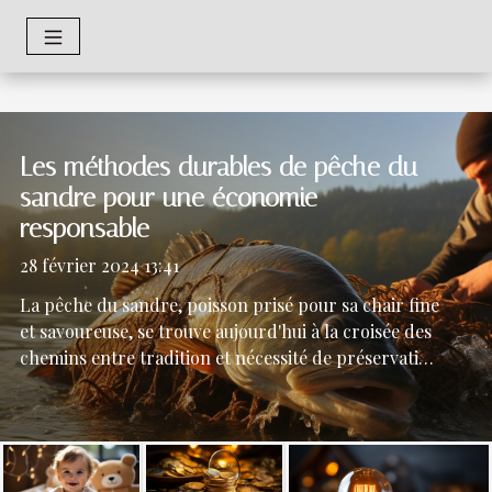
Les méthodes durables de pêche du
sandre pour une économie
responsable
28 février 2024 13:41
La pêche du sandre, poisson prisé pour sa chair fine
et savoureuse, se trouve aujourd'hui à la croisée des
chemins entre tradition et nécessité de préservation
des milieux aquatiques. Dans un contexte mondial où
les ressources halieutiques sont menacées, adopter
des méthodes durables de pêche n'est plus une
option mais une obligation pour garantir la
pérennité des stocks. Face à cette réalité, de