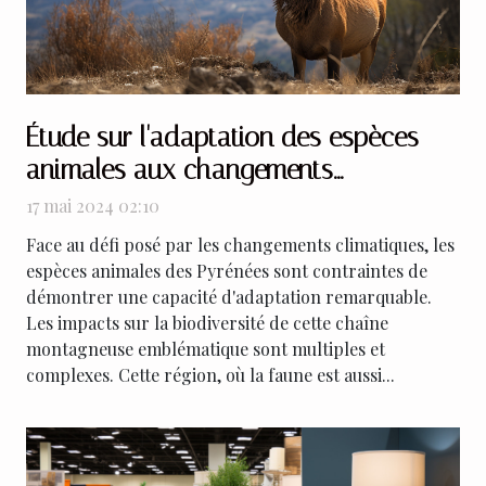
Étude sur l'adaptation des espèces
animales aux changements
climatiques dans les Pyrénées
17 mai 2024 02:10
Face au défi posé par les changements climatiques, les
espèces animales des Pyrénées sont contraintes de
démontrer une capacité d'adaptation remarquable.
Les impacts sur la biodiversité de cette chaîne
montagneuse emblématique sont multiples et
complexes. Cette région, où la faune est aussi...