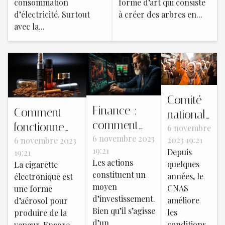
consommation
forme d’art qui consiste
d’électricité. Surtout
à créer des arbres en...
avec la...
Comité
Finance :
Comment
national
comment
fonctionne
d’Action
6 novembre
acheter les
6 novembre 2023
2023 19:21
une cigarette
6 novembre 2023
sociale
19:21
Depuis
19:21
actions ?
électronique ?
(CNAS) :
Les actions
quelques
La cigarette
Qu’est-
constituent un
années, le
électronique est
ce que
moyen
CNAS
une forme
d’investissement.
améliore
c’est ?
d’aérosol pour
Bien qu’il s’agisse
les
produire de la
d’un
conditions
vapeur. Encore