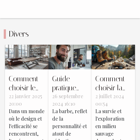
Divers
Comment
Guide
Comment
choisir le
pratique
choisir la
mobilier
22 janvier 2025
pour choisir
26 septembre
meilleure
2 juillet 2024
20:00
2024 16:10
00:54
industriel
une
pierre à feu
Dans un monde
La barbe, reflet
La survie et
parfait pour
tondeuse à
pour vos
où le design et
de la
l'exploration
un loft
barbe selon
aventures
l'efficacité se
personnalité et
en milieu
moderne
vos
en plein air
rencontrent,
atout de
sauvage