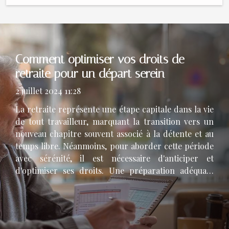
Comment optimiser vos droits de
retraite pour un départ serein
2 juillet 2024 11:28
La retraite représente une étape capitale dans la vie
de tout travailleur, marquant la transition vers un
nouveau chapitre souvent associé à la détente et au
temps libre. Néanmoins, pour aborder cette période
avec sérénité, il est nécessaire d'anticiper et
d'optimiser ses droits. Une préparation adéquate
peut faire la différence entre une retraite
confortable et une fin de carrière parsemée
d'incertitudes. C'est pourquoi comprendre les
mécanismes de calcul et les stratégies d'optimisation