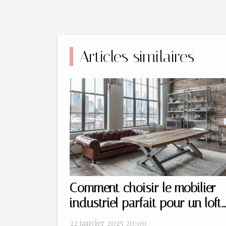
Articles similaires
Comment choisir le mobilier
industriel parfait pour un loft
moderne
22 janvier 2025 20:00