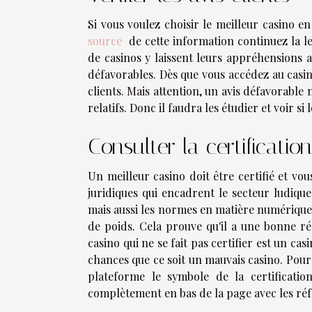
Si vous voulez choisir le meilleur casino en 
source
de cette information continuez la le
de casinos y laissent leurs appréhensions a
défavorables. Dès que vous accédez au casino
clients. Mais attention, un avis défavorable n
relatifs. Donc il faudra les étudier et voir si
Consulter la certificatio
Un meilleur casino doit être certifié et vou
juridiques qui encadrent le secteur ludiqu
mais aussi les normes en matière numérique, 
de poids. Cela prouve qu'il a une bonne ré
casino qui ne se fait pas certifier est un cas
chances que ce soit un mauvais casino. Pour sa
plateforme le symbole de la certificati
complètement en bas de la page avec les réfé