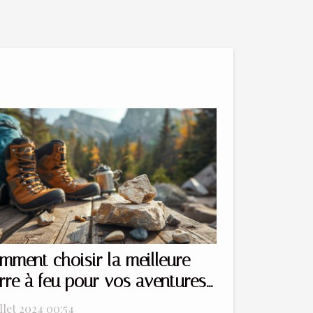
mment choisir la meilleure
erre à feu pour vos aventures
plein air
illet 2024 00:54