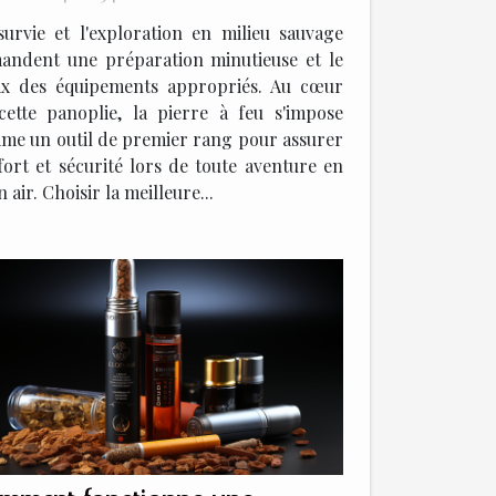
survie et l'exploration en milieu sauvage
andent une préparation minutieuse et le
ix des équipements appropriés. Au cœur
cette panoplie, la pierre à feu s'impose
me un outil de premier rang pour assurer
fort et sécurité lors de toute aventure en
n air. Choisir la meilleure...