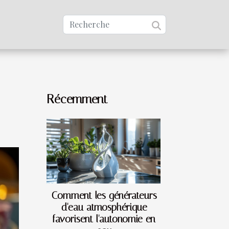
Récemment
e
Comment les générateurs
d'eau atmosphérique
favorisent l'autonomie en