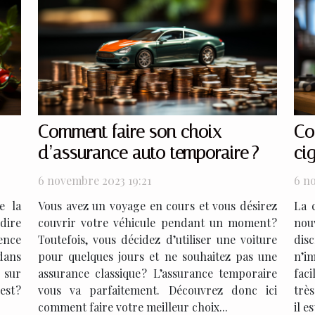
Comment faire son choix
Co
d’assurance auto temporaire ?
cig
6 novembre 2023 19:21
6 n
se la
Vous avez un voyage en cours et vous désirez
La 
 dire
couvrir votre véhicule pendant un moment ?
nou
ence
Toutefois, vous décidez d’utiliser une voiture
disc
dans
pour quelques jours et ne souhaitez pas une
n’i
 sur
assurance classique ? L’assurance temporaire
faci
est ?
vous va parfaitement. Découvrez donc ici
trè
comment faire votre meilleur choix...
il e