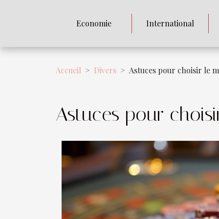
Economie
International
Accueil
Divers
Astuces pour choisir le m
Astuces pour choisir