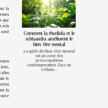
sur la
ormes
s que
s avis
s sont
Comment la rhodiola et le
schisandra améliorent le
bien-être mental
La quête du bien-être mental
est au cœur des
préoccupations
normes
contemporaines. Face au
jeux,
rythme...
a plus
is le
fortes
sur la
rouve