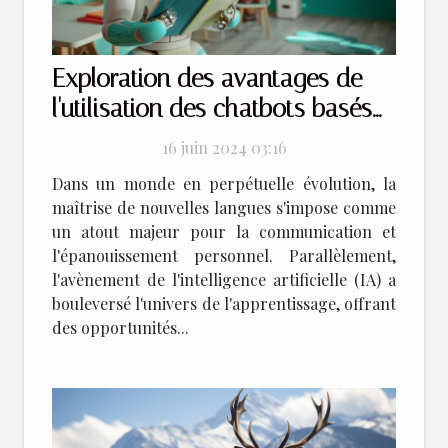
Exploration des avantages de
l'utilisation des chatbots basés
sur l'intelligence artificielle pour
16 juin 2024 03:16
l'apprentissage des langues
Dans un monde en perpétuelle évolution, la
maîtrise de nouvelles langues s'impose comme
un atout majeur pour la communication et
l'épanouissement personnel. Parallèlement,
l'avènement de l'intelligence artificielle (IA) a
bouleversé l'univers de l'apprentissage, offrant
des opportunités...