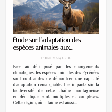
Étude sur l'adaptation des
espèces animales aux
changements climatiques dans
17 mai 2024 02:10
les Pyrénées
Face au défi posé par les changements
climatiques, les espèces animales des Pyrénées
sont contraintes de démontrer une capacité
d'adaptation remarquable. Les impacts sur la
biodiversité de cette chaîne montagneuse
emblématique sont multiples et complexes.
Cette région, où la faune est aussi...